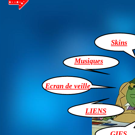
Skins
Musiques
Ecran de veille
LIENS
GIFS